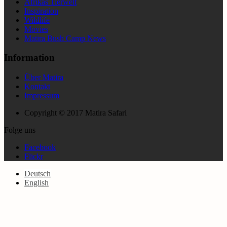
Afrikas Tierwelt
Inspiration
Wildlife
Movies
Matira Bush Camp News
Information
Über Matira
Kontakt
Impressum
Copyright © 2017 Matira Safari
Folge uns
Facebook
Flickr
Deutsch
English