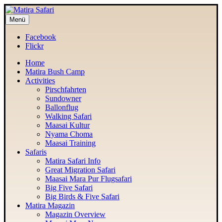
Menü
MATIRA SAFARI
Maasai Mara Adventure
Facebook
Flickr
Home
Matira Bush Camp
Activities
Pirschfahrten
Sundowner
Ballonflug
Walking Safari
Maasai Kultur
Nyama Choma
Maasai Training
Safaris
Matira Safari Info
Great Migration Safari
Maasai Mara Pur Flugsafari
Big Five Safari
Big Birds & Five Safari
Matira Magazin
Magazin Overview