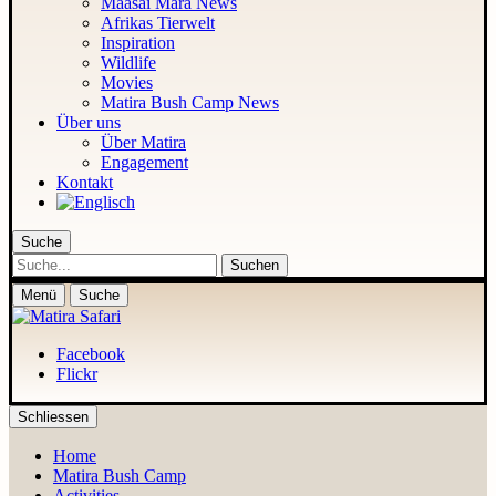
Maasai Mara News
Afrikas Tierwelt
Inspiration
Wildlife
Movies
Matira Bush Camp News
Über uns
Über Matira
Engagement
Kontakt
Suche
Suche
Menü
Suche
Facebook
Flickr
Schliessen
Home
Matira Bush Camp
Activities