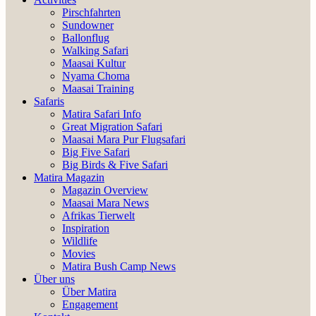
Pirschfahrten
Sundowner
Ballonflug
Walking Safari
Maasai Kultur
Nyama Choma
Maasai Training
Safaris
Matira Safari Info
Great Migration Safari
Maasai Mara Pur Flugsafari
Big Five Safari
Big Birds & Five Safari
Matira Magazin
Magazin Overview
Maasai Mara News
Afrikas Tierwelt
Inspiration
Wildlife
Movies
Matira Bush Camp News
Über uns
Über Matira
Engagement