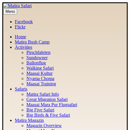
Menü
MATIRA SAFARI
Maasai Mara Adventure
Facebook
Flickr
Home
Matira Bush Camp
Activities
Pirschfahrten
Sundowner
Ballonflug
Walking Safari
Maasai Kultur
Nyama Choma
Maasai Training
Safaris
Matira Safari Info
Great Migration Safari
Maasai Mara Pur Flugsafari
Big Five Safari
Big Birds & Five Safari
Matira Magazin
Magazin Overview