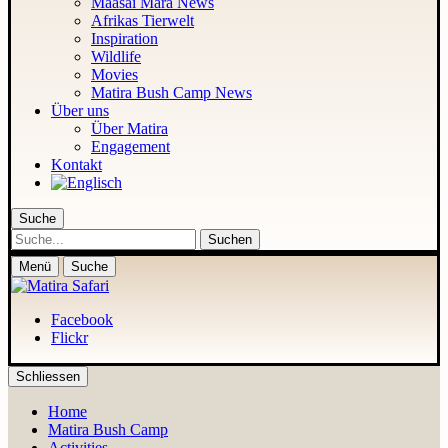
Maasai Mara News
Afrikas Tierwelt
Inspiration
Wildlife
Movies
Matira Bush Camp News
Über uns
Über Matira
Engagement
Kontakt
Suche
Suche
Menü
Suche
Facebook
Flickr
Schliessen
Home
Matira Bush Camp
Activities