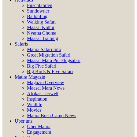
Pirschfahrten
Sundowner
Ballonflug
Walking Safari
Maasai Kultur
Nyama Choma
Maasai Training
Safaris
Matira Safari Info
Great Migration Safari
Maasai Mara Pur Flugsafari
Big Five Safari
Big Birds & Five Safari
Matira Magazin
Magazin Overview
Maasai Mara News
Afrikas Tierwelt
Inspiration
Wildlife
Movies
Matira Bush Camp News
Über uns
Über Matira
Engagement